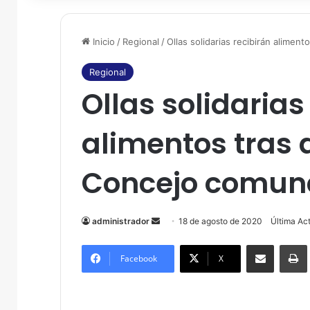
Inicio
/
Regional
/
Ollas solidarias recibirán alimen
Regional
Ollas solidarias
alimentos tras 
Concejo comun
administrador
S
18 de agosto de 2020
Última Ac
e
Compartir por correo electrónico
Imprim
n
Facebook
X
d
a
n