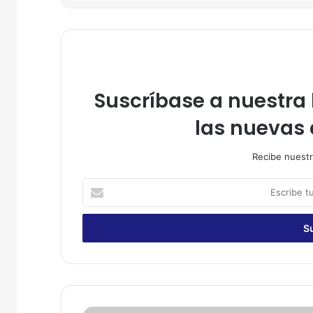
Suscríbase a nuestra l
las nuevas 
Recibe nuestr
E
s
c
r
i
b
e
t
u