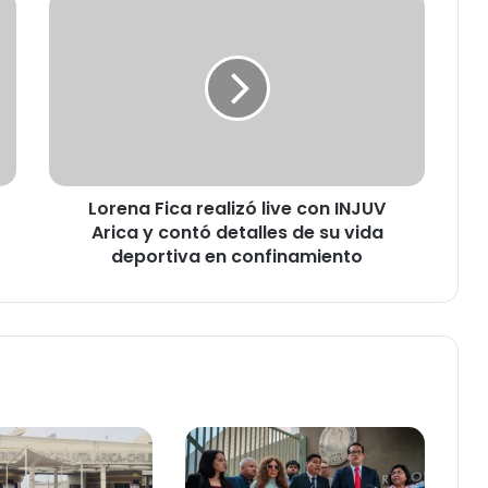
L
o
r
e
n
a
F
i
c
Lorena Fica realizó live con INJUV
a
Arica y contó detalles de su vida
r
e
deportiva en confinamiento
a
l
i
z
ó
l
i
v
e
c