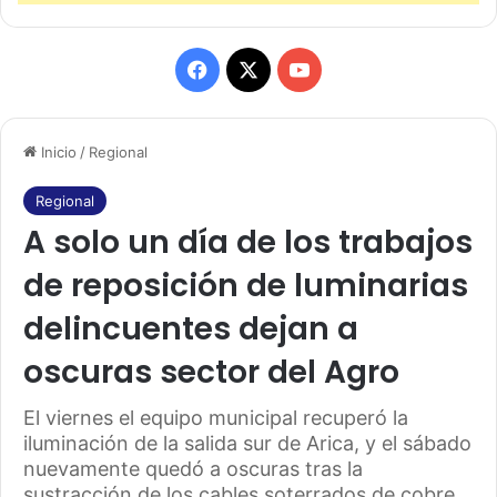
F
X
Y
a
o
Inicio
/
Regional
c
u
e
T
Regional
A solo un día de los trabajos
b
u
de reposición de luminarias
o
b
delincuentes dejan a
o
e
oscuras sector del Agro
k
El viernes el equipo municipal recuperó la
iluminación de la salida sur de Arica, y el sábado
nuevamente quedó a oscuras tras la
sustracción de los cables soterrados de cobre.