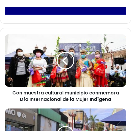
C
o
n
m
u
e
s
t
r
Con muestra cultural municipio conmemora
a
Día Internacional de la Mujer Indígena
c
u
l
P
t
l
u
a
r
n