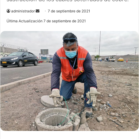
administrador
S
7 de septiembre de 2021
e
Última Actualización 7 de septiembre de 2021
n
d
a
n
e
m
a
i
l