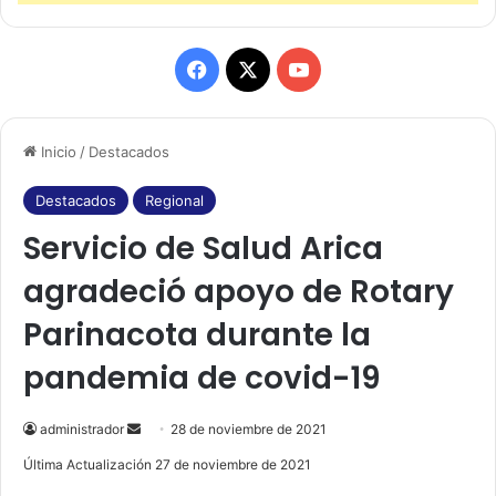
F
X
Y
a
o
Inicio
/
Destacados
c
u
e
T
Destacados
Regional
Servicio de Salud Arica
b
u
agradeció apoyo de Rotary
o
b
Parinacota durante la
o
e
pandemia de covid-19
k
administrador
S
28 de noviembre de 2021
e
Última Actualización 27 de noviembre de 2021
n