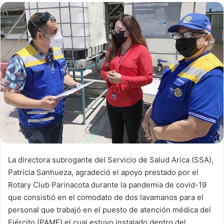
d
a
n
e
m
a
i
l
La directora subrogante del Servicio de Salud Arica (SSA),
Patricia Sanhueza, agradeció el apoyo prestado por el
Rotary Club Parinacota durante la pandemia de covid-19
que consistió en el comodato de dos lavamanos para el
personal que trabajó en el puesto de atención médica del
Ejército (PAME) el cual estuvo instalado dentro del