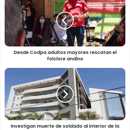
e
s
d
e
C
o
d
p
Desde Codpa adultos mayores rescatan el
a
folclore andino
a
d
u
I
l
n
t
v
o
e
s
s
m
t
a
i
y
g
o
a
r
Investigan muerte de soldado al interior de la
n