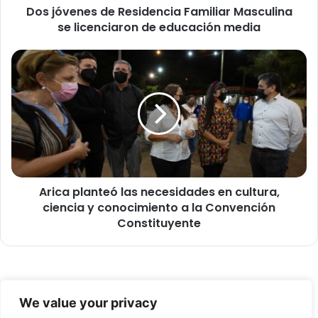
Dos jóvenes de Residencia Familiar Masculina
s
se licenciaron de educación media
d
e
R
A
e
r
s
i
i
c
d
a
e
p
n
l
c
a
i
n
a
Arica planteó las necesidades en cultura,
t
F
ciencia y conocimiento a la Convención
e
a
ó
Constituyente
m
l
i
a
l
s
i
n
© Copyright 2026, Todos los derechos reservados -
a
e
We value your privacy
r
c
FronteraNorte.cl