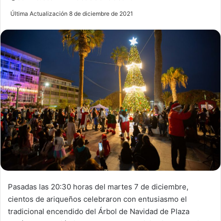
e
Última Actualización 8 de diciembre de 2021
n
d
a
n
e
m
a
i
l
Pasadas las 20:30 horas del martes 7 de diciembre,
cientos de ariqueños celebraron con entusiasmo el
tradicional encendido del Árbol de Navidad de Plaza