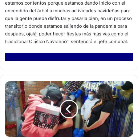
estamos contentos porque estamos dando inicio con el
encendido del árbol a muchas actividades navideñas para
que la gente pueda disfrutar y pasarla bien, en un proceso
transitorio donde estamos saliendo de la pandemia para
después, ojalá, poder hacer fiestas más masivas como el
tradicional Clásico Navideño”, sentenció el jefe comunal.
D
o
s
j
ó
v
e
n
e