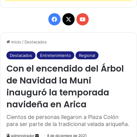
F
X
Y
a
o
Inicio
/
Destacados
c
u
e
T
Destacados
Entretenimiento
Regional
Con el encendido del Árbol
b
u
de Navidad la Muni
o
b
inauguró la temporada
o
e
navideña en Arica
k
Cientos de personas llegaron a Plaza Colón
para ser parte de la tradicional velada ariqueña.
administrador
S
8 de diciembre de 2021