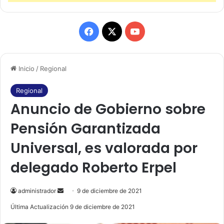
F
X
Y
a
o
Inicio
/
Regional
c
u
e
T
Regional
Anuncio de Gobierno sobre
b
u
Pensión Garantizada
o
b
Universal, es valorada por
o
e
delegado Roberto Erpel
k
administrador
S
9 de diciembre de 2021
e
Última Actualización 9 de diciembre de 2021
n