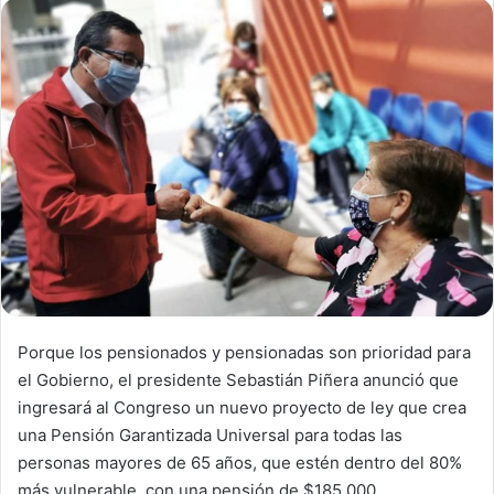
d
a
n
e
m
a
i
l
Porque los pensionados y pensionadas son prioridad para
el Gobierno, el presidente Sebastián Piñera anunció que
ingresará al Congreso un nuevo proyecto de ley que crea
una Pensión Garantizada Universal para todas las
personas mayores de 65 años, que estén dentro del 80%
más vulnerable, con una pensión de $185.000