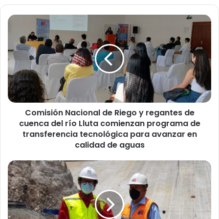
C
o
m
i
s
i
ó
n
N
Comisión Nacional de Riego y regantes de
a
cuenca del río Lluta comienzan programa de
c
i
transferencia tecnológica para avanzar en
o
calidad de aguas
n
a
A
l
u
d
t
e
o
R
r
i
i