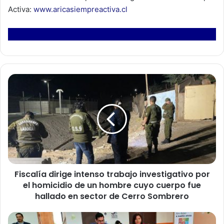
Activa:
www.aricasiempreactiva.cl
F
i
s
c
a
l
í
a
d
Fiscalía dirige intenso trabajo investigativo por
i
el homicidio de un hombre cuyo cuerpo fue
r
i
hallado en sector de Cerro Sombrero
g
e
M