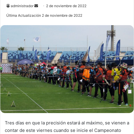
administrador
S
2 de noviembre de 2022
e
Última Actualización 2 de noviembre de 2022
n
d
a
n
e
m
a
i
l
Tres días en que la precisión estará al máximo, se vienen a
contar de este viernes cuando se inicie el Campeonato