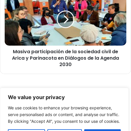
i
a
n
s
t
i
e
v
n
a
s
p
o
a
t
r
r
Masiva participación de la sociedad civil de
t
a
Arica y Parinacota en Diálogos de la Agenda
i
b
c
2030
a
i
j
p
o
a
i
c
n
© Copyright 2026, Todos los derechos reservados -
i
We value your privacy
v
ó
FronteraNorte.cl
e
n
We use cookies to enhance your browsing experience,
Nosotros
s
d
serve personalised ads or content, and analyse our traffic.
t
e
By clicking "Accept All", you consent to our use of cookies.
Facebook
X
YouTube
i
l
g
a