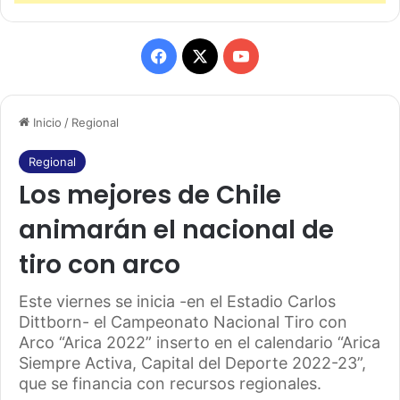
F
X
Y
a
o
Inicio
/
Regional
c
u
e
T
Regional
Los mejores de Chile
b
u
animarán el nacional de
o
b
tiro con arco
o
e
Este viernes se inicia -en el Estadio Carlos
k
Dittborn- el Campeonato Nacional Tiro con
Arco “Arica 2022” inserto en el calendario “Arica
Siempre Activa, Capital del Deporte 2022-23”,
que se financia con recursos regionales.