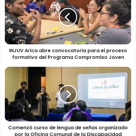
J
U
V
A
r
i
c
INJUV Arica abre convocatoria para el proceso
a
formativo del Programa Compromiso Joven
a
b
r
C
e
o
c
m
o
e
n
n
v
z
o
ó
c
c
a
u
t
Comenzó curso de lengua de señas organizado
r
o
por la Oficina Comunal de la Discapacidad
s