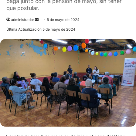
paga junto con la pensión de mayo, sin tener
que postular.
administrador
S
5 de mayo de 2024
e
Última Actualización 5 de mayo de 2024
n
d
a
n
e
m
a
i
l