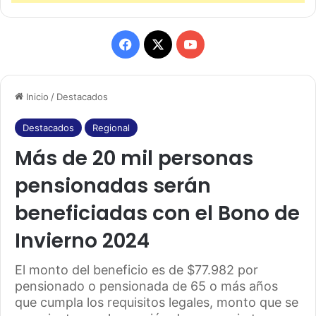
F
X
Y
a
o
Inicio
/
Destacados
c
u
e
T
Destacados
Regional
Más de 20 mil personas
b
u
pensionadas serán
o
b
beneficiadas con el Bono de
o
e
Invierno 2024
k
El monto del beneficio es de $77.982 por
pensionado o pensionada de 65 o más años
que cumpla los requisitos legales, monto que se