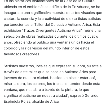
En las históricas instalaciones de la Casa de la Cultura,
a
ubicada en el emblemático edificio de la Ex Aduana, se ha
n
inaugurado una significativa muestra de artes visuales que
e
captura la esencia y la creatividad de diez artistas autistas
m
pertenecientes al Taller del Colectivo Autismo Arica. Esta
a
exhibición “Trazos Divergentes Autismo Arica”, reúne una
i
selección de obras realizadas durante los últimos cuatro
l
años, ofreciendo al público una ventana única hacia el
colorido y la rica visión del mundo interior de estos
talentosos creadores.
“Artistas nuestros, locales que expresan su obra, su arte a
través de este taller que se hace en Autismo Arica para
jóvenes de nuestra ciudad. Ha sido un placer estar acá,
mirar la obra, los colores, los trazos, entender desde esta
ventana, que nos abre a través de la pintura, lo que
significa el autismo en nuestra ciudad”, expresó Gerardo
Espíndola Rojas, alcalde de Arica.