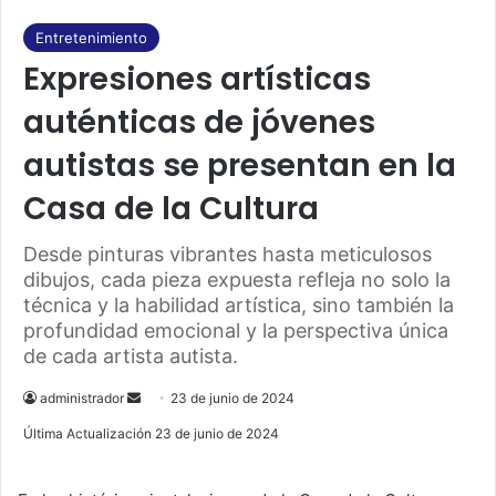
e
T
Entretenimiento
Expresiones artísticas
b
u
auténticas de jóvenes
o
b
autistas se presentan en la
o
e
Casa de la Cultura
k
Desde pinturas vibrantes hasta meticulosos
dibujos, cada pieza expuesta refleja no solo la
técnica y la habilidad artística, sino también la
profundidad emocional y la perspectiva única
de cada artista autista.
administrador
S
23 de junio de 2024
e
Última Actualización 23 de junio de 2024
n
d