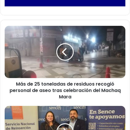
M
á
s
d
e
2
5
t
o
Más de 25 toneladas de residuos recogió
n
personal de aseo tras celebración del Machaq
e
l
Mara
a
d
S
a
e
s
n
d
c