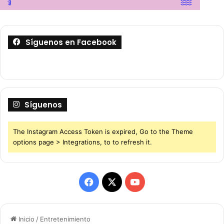
Síguenos en Facebook
Síguenos
The Instagram Access Token is expired, Go to the Theme
options page > Integrations, to to refresh it.
F
X
Y
a
o
Inicio
/
Entretenimiento
c
u