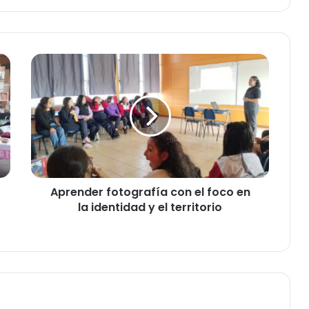
A
p
r
e
n
d
e
r
f
Aprender fotografía con el foco en
o
la identidad y el territorio
t
o
g
r
a
f
í
a