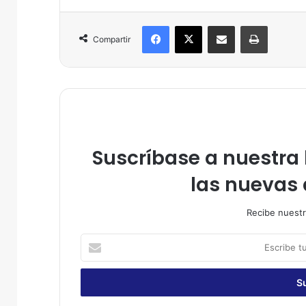
Facebook
X
Compartir por correo electrónico
Imprimir
Compartir
Suscríbase a nuestra l
las nuevas 
Recibe nuestr
E
s
c
r
i