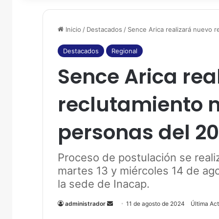
Inicio
/
Destacados
/
Sence Arica realizará nuevo 
Destacados
Regional
Sence Arica rea
reclutamiento 
personas del 2
Proceso de postulación se reali
martes 13 y miércoles 14 de agos
la sede de Inacap.
administrador
S
11 de agosto de 2024
Última Ac
e