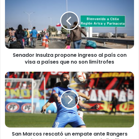
e
n
a
d
o
r
I
n
Senador Insulza propone ingreso al país con
s
visa a países que no son limítrofes
u
l
z
S
a
a
p
n
r
M
o
a
p
r
o
c
n
o
e
s
i
San Marcos rescató un empate ante Rangers
r