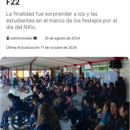
F22
La finalidad fue sorprender a los y las
estudiantes en el marco de los festejos por el
día del Niño.
administrador
S
25 de agosto de 2024
e
Última Actualización 11 de octubre de 2024
n
d
a
n
e
m
a
i
l