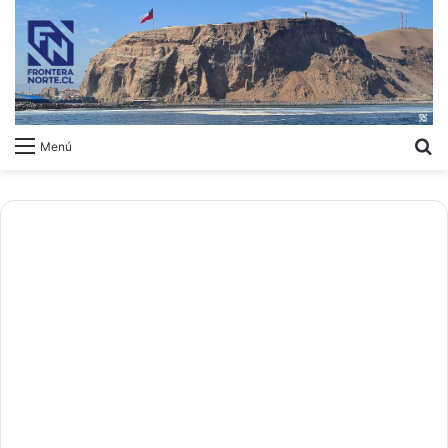
B
Menú