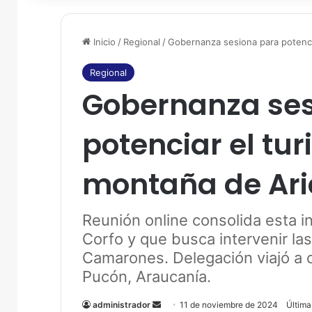
Inicio
/
Regional
/
Gobernanza sesiona para potencia
Regional
Gobernanza ses
potenciar el tur
montaña de Ari
Reunión online consolida esta i
Corfo y que busca intervenir l
Camarones. Delegación viajó a 
Pucón, Araucanía.
administrador
S
11 de noviembre de 2024
Última