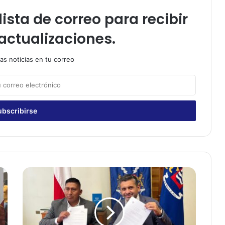
ista de correo para recibir
actualizaciones.
as noticias en tu correo
A
l
c
a
l
d