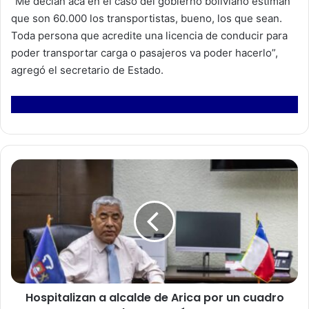
“Me decían acá en el caso del gobierno boliviano estiman
que son 60.000 los transportistas, bueno, los que sean.
Toda persona que acredite una licencia de conducir para
poder transportar carga o pasajeros va poder hacerlo”,
agregó el secretario de Estado.
H
o
s
p
i
t
a
l
i
Hospitalizan a alcalde de Arica por un cuadro
z