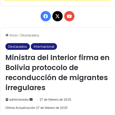
F
X
Y
a
o
Inicio
/
Destacados
c
u
e
T
Destacados
Internacional
Ministra del Interior firma en
b
u
Bolivia protocolo de
o
b
reconducción de migrantes
o
e
irregulares
k
administrador
S
27 de febrero de 2025
e
Última Actualización 27 de febrero de 2025
n