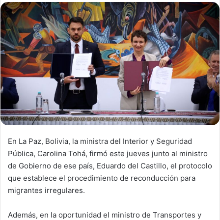
d
a
n
e
m
a
i
l
En La Paz, Bolivia, la ministra del Interior y Seguridad
Pública, Carolina Tohá, firmó este jueves junto al ministro
de Gobierno de ese país, Eduardo del Castillo, el protocolo
que establece el procedimiento de reconducción para
migrantes irregulares.
Además, en la oportunidad el ministro de Transportes y