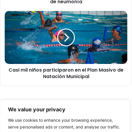
de neumonía
a
n
a
C
a
a
l
s
c
i
a
m
l
i
d
l
e
n
d
i
e
Casi mil niños participaron en el Plan Masivo de
ñ
A
Natación Municipal
o
r
s
i
p
c
a
a
r
© Copyright 2026, Todos los derechos reservados -
p
t
We value your privacy
o
i
FronteraNorte.cl
r
c
We use cookies to enhance your browsing experience,
Nosotros
u
i
serve personalised ads or content, and analyse our traffic.
n
p