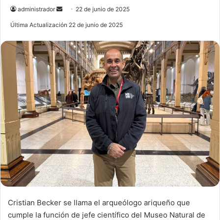
administrador
S
22 de junio de 2025
e
Última Actualización 22 de junio de 2025
n
d
a
n
e
m
a
i
l
Cristian Becker se llama el arqueólogo ariqueño que
cumple la función de jefe científico del Museo Natural de