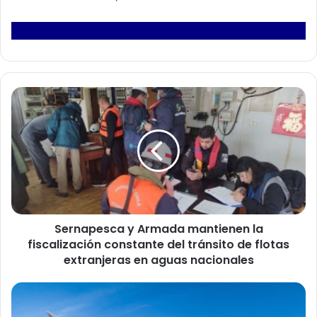
S
e
r
n
a
p
e
s
c
Sernapesca y Armada mantienen la
a
fiscalización constante del tránsito de flotas
y
A
extranjeras en aguas nacionales
r
m
D
a
e