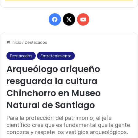
F
X
Y
a
o
Inicio
/
Destacados
c
u
e
T
Destacados
Entretenimiento
Arqueólogo ariqueño
b
u
resguarda la cultura
o
b
Chinchorro en Museo
o
e
Natural de Santiago
k
Para la protección del patrimonio, el jefe
científico cree que es fundamental que la gente
conozca y respete los vestigios arqueológicos.