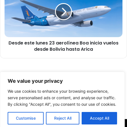
d
s
a
d
m
e
a
e
n
s
t
t
i
e
e
Desde este lunes 23 aerolínea Boa inicia vuelos
l
n
desde Bolivia hasta Arica
u
e
n
n
e
l
s
a
2
© Copyright 2026, Todos los derechos reservados -
f
3
We value your privacy
i
a
FronteraNorte.cl
s
e
We use cookies to enhance your browsing experience,
Nosotros
c
r
serve personalised ads or content, and analyse our traffic.
a
o
By clicking "Accept All", you consent to our use of cookies.
Facebook
X
YouTube
l
l
i
í
Customise
Reject All
Accept All
z
n
a
e