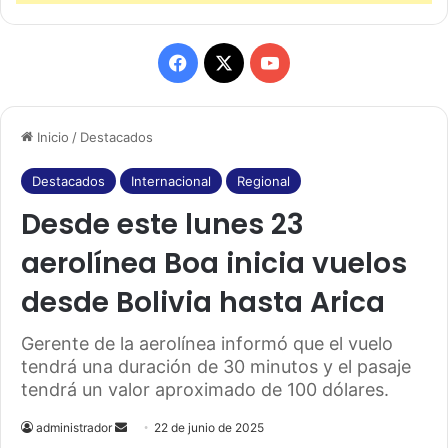
F
X
Y
a
o
Inicio
/
Destacados
c
u
e
T
Destacados
Internacional
Regional
Desde este lunes 23
b
u
aerolínea Boa inicia vuelos
o
b
desde Bolivia hasta Arica
o
e
k
Gerente de la aerolínea informó que el vuelo
tendrá una duración de 30 minutos y el pasaje
tendrá un valor aproximado de 100 dólares.
administrador
S
22 de junio de 2025