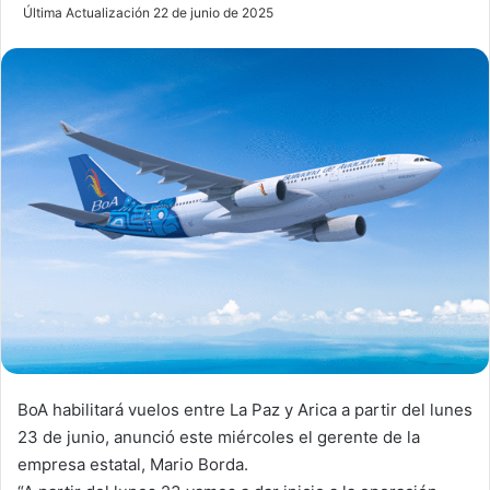
e
Última Actualización 22 de junio de 2025
n
d
a
n
e
m
a
i
l
BoA habilitará vuelos entre La Paz y Arica a partir del lunes
23 de junio, anunció este miércoles el gerente de la
empresa estatal, Mario Borda.