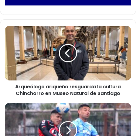
A
r
q
u
e
ó
l
o
g
Arqueólogo ariqueño resguarda la cultura
o
Chinchorro en Museo Natural de Santiago
a
r
i
S
q
a
u
n
e
M
ñ
a