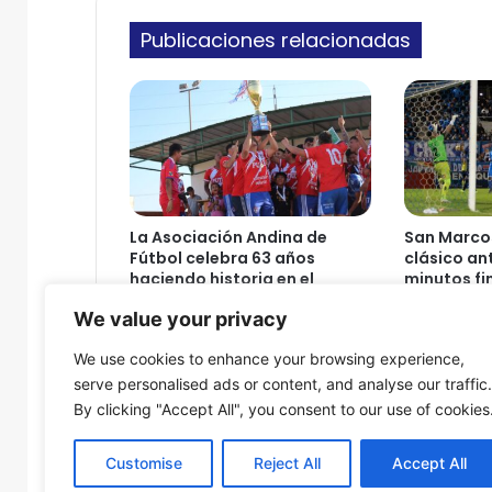
c
e
o
Publicaciones relacionadas
s
e
q
u
i
p
o
s
d
La Asociación Andina de
San Marcos
e
Fútbol celebra 63 años
clásico ant
l
haciendo historia en el
minutos fi
a
deporte regional
1 de agosto
We value your privacy
A
3 de agosto de 2026
S
We use cookies to enhance your browsing experience,
A
serve personalised ads or content, and analyse our traffic.
F
By clicking "Accept All", you consent to our use of cookies
v
a
n
Customise
Reject All
Accept All
e
© Copyright 2026, Todos los derechos reservados - Fron