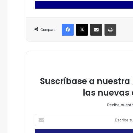
Facebook
X
Compartir por correo electrónico
Imprimir
Compartir
Suscríbase a nuestra l
las nuevas 
Recibe nuestr
E
s
c