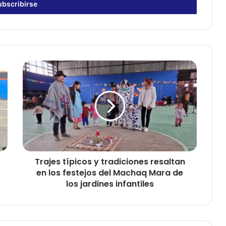
T
r
a
j
e
s
t
í
p
Trajes típicos y tradiciones resaltan
i
en los festejos del Machaq Mara de
c
o
los jardines infantiles
s
y
t
r