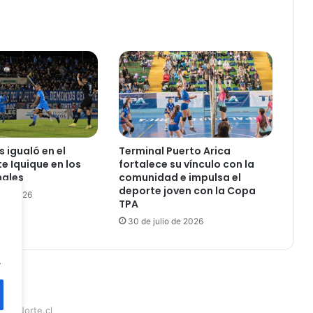
a
d
i
c
i
o
n
e
s
r
 igualó en el
Terminal Puerto Arica
e
e Iquique en los
fortalece su vínculo con la
s
nales
comunidad e impulsa el
a
deporte joven con la Copa
 de 2026
TPA
l
t
30 de julio de 2026
a
n
.
e
n
l
o
teraNorte.cl