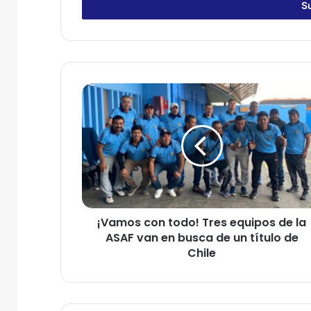
r
i
b
e
t
u
¡
c
V
o
a
r
m
r
o
e
s
o
c
e
o
l
n
e
¡Vamos con todo! Tres equipos de la
t
c
ASAF van en busca de un título de
o
t
d
Chile
r
o
ó
!
n
T
i
r