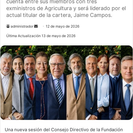
cuenta entre sus miembros con tres
exministros de Agricultura y será liderado por el
actual titular de la cartera, Jaime Campos.
administrador
S
12 de mayo de 2026
e
Última Actualización 13 de mayo de 2026
n
d
a
n
e
m
a
i
l
Una nueva sesión del Consejo Directivo de la Fundación