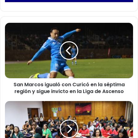
S
a
n
M
a
r
c
o
s
San Marcos igualó con Curicó en la séptima
i
región y sigue invicto en la Liga de Ascenso
g
u
a
M
l
á
ó
s
c
d
o
e
n
8