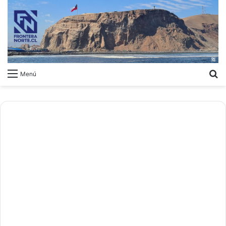
B
Menú