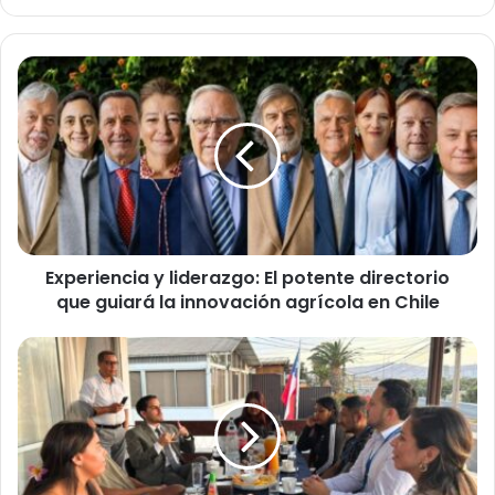
E
x
p
e
r
i
e
n
c
Experiencia y liderazgo: El potente directorio
i
que guiará la innovación agrícola en Chile
a
y
l
J
i
ó
d
v
e
e
r
n
a
e
z
s