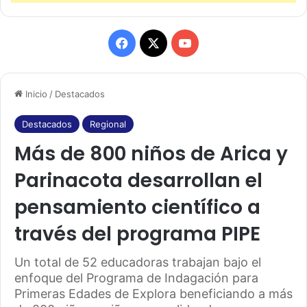
F
X
Y
a
o
Inicio
/
Destacados
c
u
e
T
Destacados
Regional
Más de 800 niños de Arica y
b
u
Parinacota desarrollan el
o
b
pensamiento científico a
o
e
través del programa PIPE
k
Un total de 52 educadoras trabajan bajo el
enfoque del Programa de Indagación para
Primeras Edades de Explora beneficiando a más