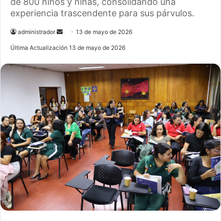
de 800 niños y niñas, consolidando una
experiencia trascendente para sus párvulos.
administrador
S
13 de mayo de 2026
e
Última Actualización 13 de mayo de 2026
n
d
a
n
e
m
a
i
l