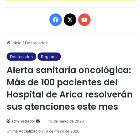
F
X
Y
a
o
Inicio
/
Destacados
c
u
e
T
Destacados
Regional
Alerta sanitaria oncológica:
b
u
Más de 100 pacientes del
o
b
Hospital de Arica resolverán
o
e
sus atenciones este mes
k
administrador
S
13 de mayo de 2026
e
Última Actualización 13 de mayo de 2026
n