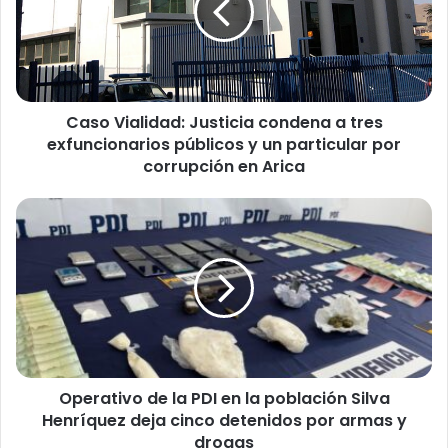
V
i
a
l
i
Caso Vialidad: Justicia condena a tres
d
exfuncionarios públicos y un particular por
a
d
corrupción en Arica
:
J
O
u
p
s
e
t
r
i
a
c
t
i
i
a
v
c
o
o
Operativo de la PDI en la población Silva
d
n
Henríquez deja cinco detenidos por armas y
e
d
l
drogas