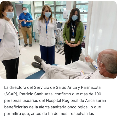
d
a
n
e
m
a
i
l
La directora del Servicio de Salud Arica y Parinacota
(SSAP), Patricia Sanhueza, confirmó que más de 100
personas usuarias del Hospital Regional de Arica serán
beneficiarias de la alerta sanitaria oncológica, lo que
permitirá que, antes de fin de mes, resuelvan las