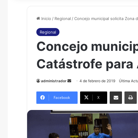
Inicio
/
Regional
/
Concejo municipal solicita Zona d
Regional
Concejo municipa
Catástrofe para 
administrador
S
4 de febrero de 2019
Última Act
e
Compartir por correo electrónico
Imprim
n
Facebook
X
d
a
n
e
m