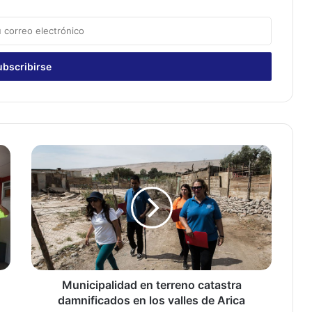
M
u
n
i
c
i
p
a
l
i
Municipalidad en terreno catastra
d
damnificados en los valles de Arica