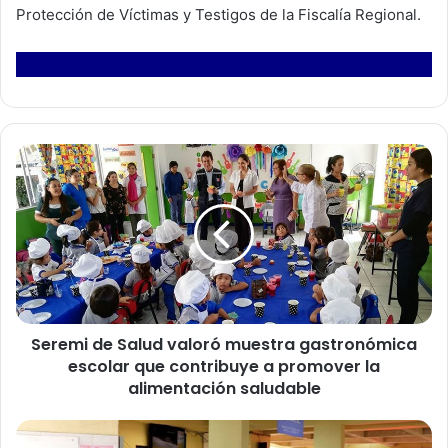
Protección de Víctimas y Testigos de la Fiscalía Regional.
S
e
r
e
m
i
d
e
S
Seremi de Salud valoró muestra gastronómica
a
escolar que contribuye a promover la
l
u
alimentación saludable
d
v
S