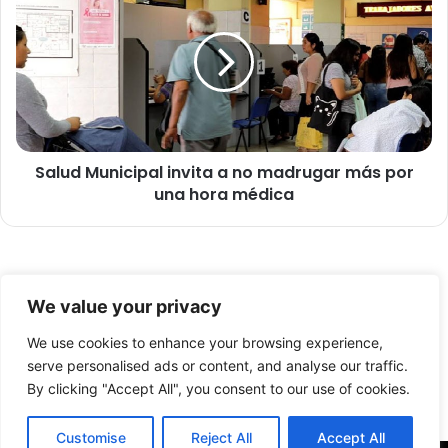
a
a
l
l
o
u
r
d
ó
M
m
u
u
n
e
i
s
Salud Municipal invita a no madrugar más por
c
t
una hora médica
i
r
p
a
a
g
l
a
i
© Copyright 2026, Todos los derechos reservados -
s
n
We value your privacy
t
v
FronteraNorte.cl
r
i
We use cookies to enhance your browsing experience,
Nosotros
o
t
serve personalised ads or content, and analyse our traffic.
n
a
By clicking "Accept All", you consent to our use of cookies.
Facebook
X
YouTube
ó
a
m
n
Customise
Reject All
Accept All
i
o