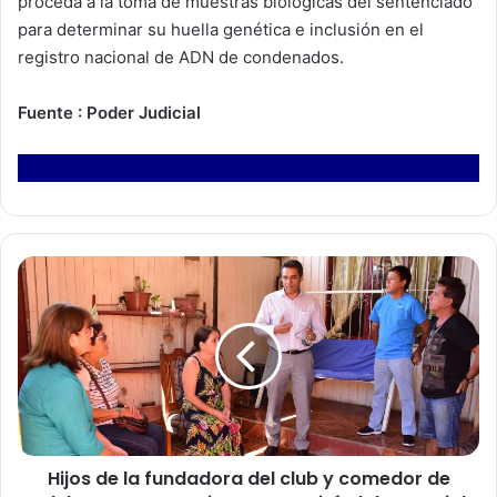
proceda a la toma de muestras biológicas del sentenciado
para determinar su huella genética e inclusión en el
registro nacional de ADN de condenados.
Fuente : Poder Judicial
H
i
j
o
s
d
e
l
a
Hijos de la fundadora del club y comedor de
f