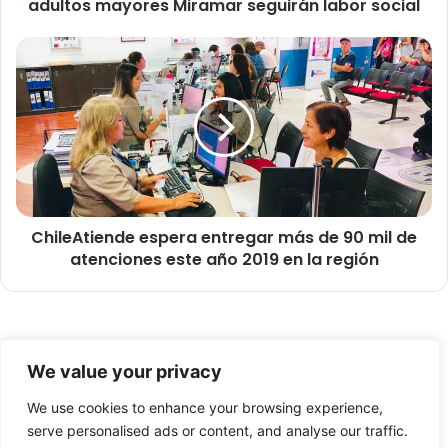
adultos mayores Miramar seguirán labor social
u
n
d
C
a
h
d
i
o
l
r
e
a
A
d
t
e
i
l
e
c
ChileAtiende espera entregar más de 90 mil de
n
l
atenciones este año 2019 en la región
d
u
e
b
e
y
s
c
p
© Copyright 2026, Todos los derechos reservados -
o
e
We value your privacy
m
r
FronteraNorte.cl
e
a
We use cookies to enhance your browsing experience,
Nosotros
d
e
serve personalised ads or content, and analyse our traffic.
o
n