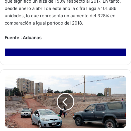
que significó un alza de 150% respecto al 2017. En tanto,
desde enero a abril de este año la cifra llega a 101.686
unidades, lo que representa un aumento del 328% en
comparación a igual período del 2018.
Fuente : Aduanas
G
o
b
i
e
r
n
o
a