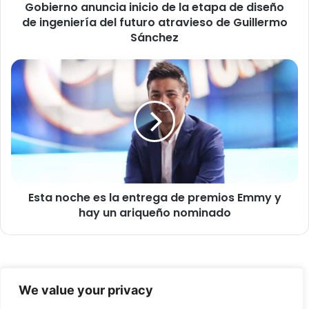
Gobierno anuncia inicio de la etapa de diseño
n
de ingeniería del futuro atravieso de Guillermo
u
n
Sánchez
c
i
E
a
s
i
t
n
a
i
n
c
o
i
c
o
h
d
e
e
Esta noche es la entrega de premios Emmy y
e
l
hay un ariqueño nominado
s
a
l
e
a
t
e
a
n
© Copyright 2026, Todos los derechos reservados -
p
t
We value your privacy
a
r
FronteraNorte.cl