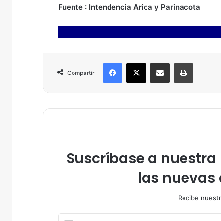
Fuente : Intendencia Arica y Parinacota
Facebook
X
Compartir por correo electrónico
Imprimir
Compartir
Suscríbase a nuestra l
las nuevas 
Recibe nuestr
E