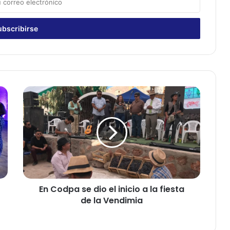
E
n
C
o
d
p
a
s
e
En Codpa se dio el inicio a la fiesta
d
de la Vendimia
i
o
e