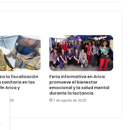
l
i
n
i
c
i
o
a
l
a
f
i
e
za la fiscalización
Feria informativa en Arica
s
a sanitaria en las
promueve el bienestar
t
e Arica y
emocional y la salud mental
a
a
durante la lactancia
d
 de 2026
7 de agosto de 2026
e
l
a
.
V
e