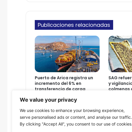
r
n
t
i
i
c
c
o
Publicaciones relacionadas
i
p
a
n
e
n
j
o
r
Puerto de Arica registra un
SAG refuer
n
incremento del 6% en
y vigilanci
a
transferencia de carga
colmenas d
d
durante el primer semestre
Parinacot
We value your privacy
de 2026
a
7 de agosto
s
7 de agosto de 2026
We use cookies to enhance your browsing experience,
o
serve personalised ads or content, and analyse our traffic.
b
By clicking "Accept All", you consent to our use of cookies
r
e