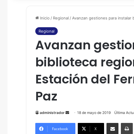
Inicio
/
Regional
/
Avanzan gestiones para instalar bi
Regional
Avanzan gestion
biblioteca regio
Estación del Fer
Paz
administrador
S
18 de mayo de 2019
Última Actu
e
Compartir por correo electrónico
Imprim
n
Facebook
X