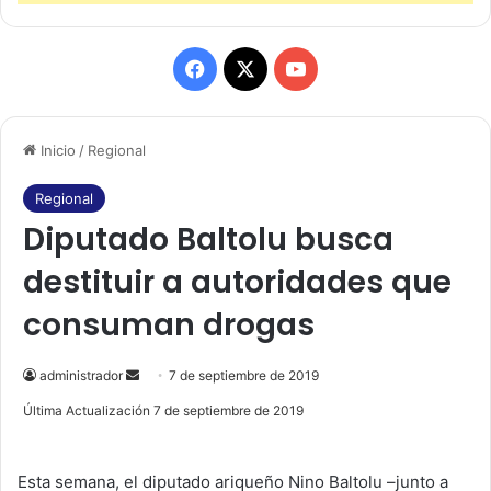
F
X
Y
a
o
Inicio
/
Regional
c
u
e
T
Regional
Diputado Baltolu busca
b
u
destituir a autoridades que
o
b
consuman drogas
o
e
k
administrador
S
7 de septiembre de 2019
e
Última Actualización 7 de septiembre de 2019
n
d
Esta semana, el diputado ariqueño Nino Baltolu –junto a
a