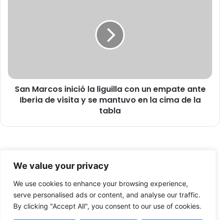
r
a
a
n
p
M
e
a
r
r
m
c
i
o
t
s
e
San Marcos inició la liguilla con un empate ante
i
r
Iberia de visita y se mantuvo en la cima de la
n
e
i
tabla
a
c
l
i
i
ó
z
l
© Copyright 2026, Todos los derechos reservados -
a
a
We value your privacy
r
l
FronteraNorte.cl
d
i
We use cookies to enhance your browsing experience,
Nosotros
i
g
serve personalised ads or content, and analyse our traffic.
v
u
By clicking "Accept All", you consent to our use of cookies.
Facebook
X
YouTube
e
i