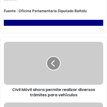
Fuente : Oficina Parlamentaria Diputado Baltolu
C
i
v
i
l
M
ó
v
i
Civil Móvil ahora permite realizar diversos
l
trámites para vehículos
a
h
o
S