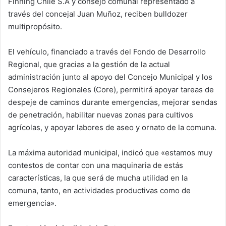
Finning Chile S.A y consejo comunal representado a
m
través del concejal Juan Muñoz, reciben bulldozer
a
multipropósito.
i
l
El vehículo, financiado a través del Fondo de Desarrollo
Regional, que gracias a la gestión de la actual
administración junto al apoyo del Concejo Municipal y los
Consejeros Regionales (Core), permitirá apoyar tareas de
despe
je de caminos durante emergencias, mejorar sendas
de penetración, habilitar nuevas zonas para cultivos
agrícolas, y apoyar labores de aseo y ornato de la comuna.
La máxima autoridad municipal, indicó que «estamos muy
contestos de contar con una maquinaria de estás
características, la que será de mucha utilidad en la
comuna, tanto, en actividades productivas como de
emergencia».