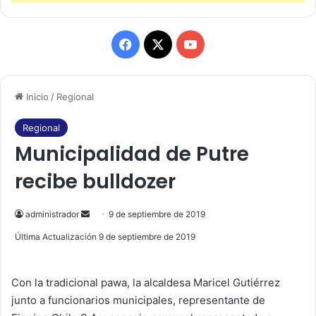
F
X
Y
a
o
Inicio
/
Regional
c
u
e
T
Regional
Municipalidad de Putre
b
u
recibe bulldozer
o
b
o
e
administrador
S
9 de septiembre de 2019
e
Última Actualización 9 de septiembre de 2019
k
n
d
Con la tradicional pawa, la alcaldesa Maricel Gutiérrez
a
junto a funcionarios municipales, representante de
n
e