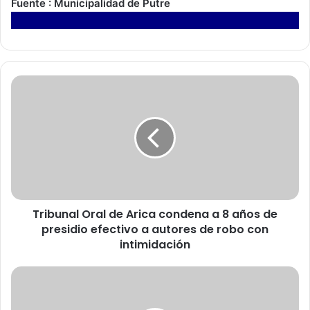
Fuente : Municipalidad de Putre
T
r
i
b
u
n
a
l
O
Tribunal Oral de Arica condena a 8 años de
r
presidio efectivo a autores de robo con
a
l
intimidación
d
e
M
A
a
r
s