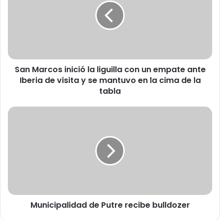
M
a
r
c
o
s
San Marcos inició la liguilla con un empate ante
i
Iberia de visita y se mantuvo en la cima de la
n
i
tabla
c
i
M
ó
u
l
n
a
i
l
c
i
i
g
p
u
a
i
l
l
Municipalidad de Putre recibe bulldozer
i
l
d