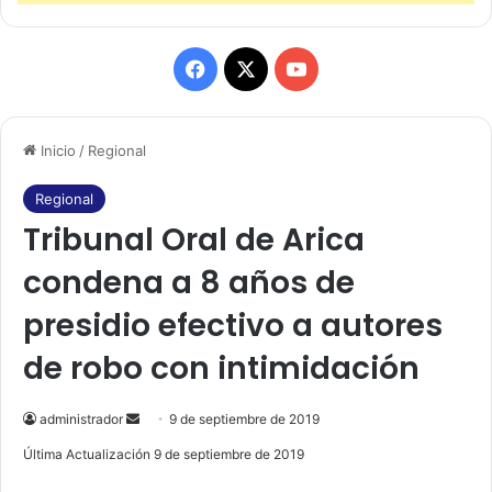
F
X
Y
a
o
Inicio
/
Regional
c
u
e
T
Regional
Tribunal Oral de Arica
b
u
condena a 8 años de
o
b
presidio efectivo a autores
o
e
de robo con intimidación
k
administrador
S
9 de septiembre de 2019
e
Última Actualización 9 de septiembre de 2019
n