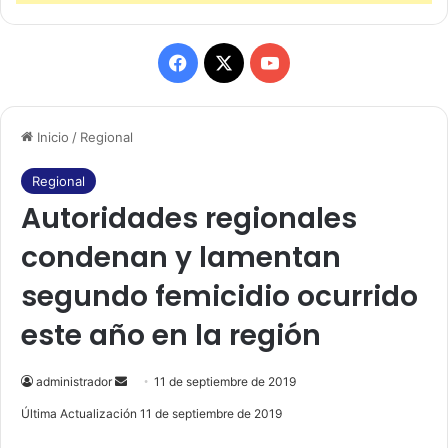
F
X
Y
a
o
Inicio
/
Regional
c
u
e
T
Regional
Autoridades regionales
b
u
condenan y lamentan
o
b
segundo femicidio ocurrido
o
e
este año en la región
k
administrador
S
11 de septiembre de 2019
e
Última Actualización 11 de septiembre de 2019
n