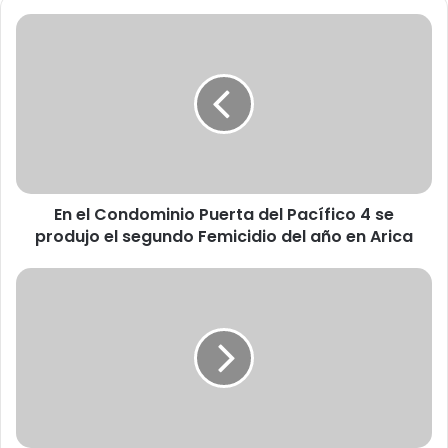
E
n
e
l
C
o
n
d
o
En el Condominio Puerta del Pacífico 4 se
m
produjo el segundo Femicidio del año en Arica
i
n
i
T
o
a
P
l
u
l
e
e
r
r
t
d
a
e
d
a