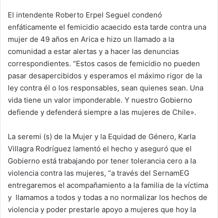
d
El intendente Roberto Erpel Seguel condenó
a
enfáticamente el femicidio acaecido esta tarde contra una
n
e
mujer de 49 años en Arica e hizo un llamado a la
m
comunidad a estar alertas y a hacer las denuncias
a
correspondientes. “Estos casos de femicidio no pueden
i
pasar desapercibidos y esperamos el máximo rigor de la
l
ley contra él o los responsables, sean quienes sean. Una
vida tiene un valor imponderable. Y nuestro Gobierno
defiende y defenderá siempre a las mujeres de Chile».
La seremi (s) de la Mujer y la Equidad de Género, Karla
Villagra Rodríguez lamentó el hecho y aseguró que el
Gobierno está trabajando por tener tolerancia cero a la
violencia contra las mujeres, “a través del SernamEG
entregaremos el acompañamiento a la familia de la víctima
y llamamos a todos y todas a no normalizar los hechos de
violencia y poder prestarle apoyo a mujeres que hoy la