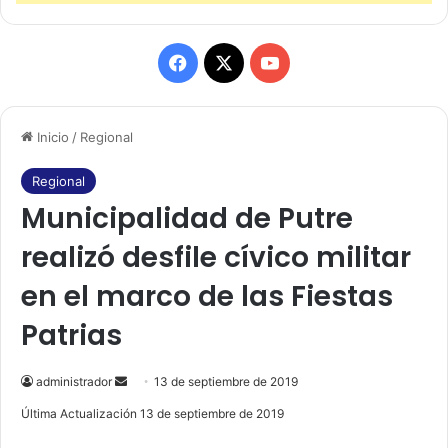
F
X
Y
a
o
Inicio
/
Regional
c
u
e
T
Regional
Municipalidad de Putre
b
u
realizó desfile cívico militar
o
b
en el marco de las Fiestas
o
e
Patrias
k
administrador
S
13 de septiembre de 2019
e
Última Actualización 13 de septiembre de 2019
n