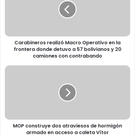
a
b
i
n
e
r
Carabineros realizó Macro Operativo en la
o
frontera donde detuvo a 57 bolivianos y 20
s
r
camiones con contrabando
e
a
M
l
O
i
P
z
c
ó
o
M
n
a
s
c
t
r
r
o
MOP construye dos atraviesos de hormigón
u
O
armado en acceso a caleta Vítor
y