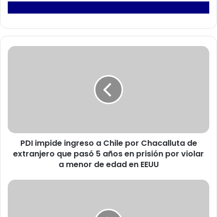
P
D
I
i
m
p
i
d
e
PDI impide ingreso a Chile por Chacalluta de
i
extranjero que pasó 5 años en prisión por violar
n
g
a menor de edad en EEUU
r
e
C
s
h
o
i
a
l