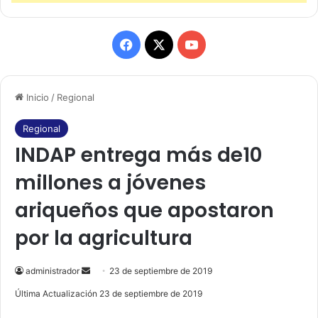
F
X
Y
a
o
Inicio
/
Regional
c
u
e
T
Regional
INDAP entrega más de10
b
u
millones a jóvenes
o
b
ariqueños que apostaron
o
e
por la agricultura
k
administrador
S
23 de septiembre de 2019
e
Última Actualización 23 de septiembre de 2019
n