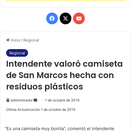
F
X
Y
a
o
Inicio
/
Regional
c
u
e
T
Regional
Intendente valoró camiseta
b
u
de San Marcos hecha con
o
b
residuos plásticos
o
e
k
administrador
S
1 de octubre de 2019
e
Última Actualización 1 de octubre de 2019
n
d
“Es una camiseta muy bonita”, comentó el Intendente
a