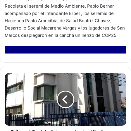
Recoleta el seremi de Medio Ambiente, Pablo Bernar
acompañado por el Intendente Erpel , los seremis de
Hacienda Pablo Arancibia, de Salud Beatriz Chávez,
Desarrollo Social Macarena Vargas y los jugadores de San
Marcos desplegaron en la cancha un lienzo de COP25.
T
r
i
b
u
n
a
l
O