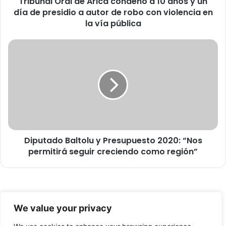
Tribunal Oral de Arica condenó a 10 años y un
r
día de presidio a autor de robo con violencia en
a
l
la vía pública
d
e
D
A
i
r
p
i
u
c
t
a
a
c
d
o
o
n
B
d
Diputado Baltolu y Presupuesto 2020: “Nos
a
e
permitirá seguir creciendo como región”
l
n
t
ó
o
a
l
1
u
© Copyright 2026, Todos los derechos reservados -
0
y
We value your privacy
a
P
FronteraNorte.cl
ñ
r