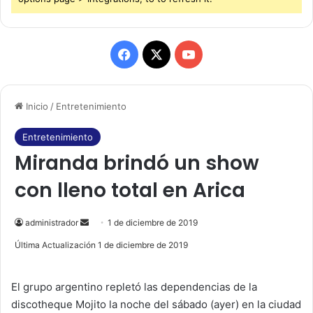
F
X
Y
a
o
Inicio
/
Entretenimiento
c
u
e
T
Entretenimiento
Miranda brindó un show
b
u
con lleno total en Arica
o
b
o
e
administrador
S
1 de diciembre de 2019
e
Última Actualización 1 de diciembre de 2019
k
n
d
El grupo argentino repletó las dependencias de la
a
discotheque Mojito la noche del sábado (ayer) en la ciudad
n