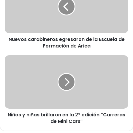
v
o
s
c
a
r
Nuevos carabineros egresaron de la Escuela de
a
Formación de Arica
b
i
n
N
e
i
r
ñ
o
o
s
s
e
y
g
n
r
i
e
ñ
s
Niños y niñas brillaron en la 2ª edición “Carreras
a
a
de Mini Cars”
s
r
b
o