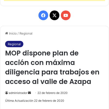
F
X
Y
a
o
Inicio
/
Regional
c
u
e
T
Regional
MOP dispone plan de
b
u
acción con máxima
o
b
diligencia para trabajos en
o
e
acceso al valle de Azapa
k
administrador
S
22 de febrero de 2020
e
Última Actualización 22 de febrero de 2020
n