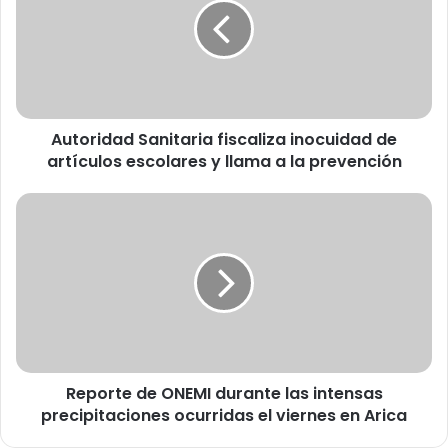
o
r
i
d
a
d
Autoridad Sanitaria fiscaliza inocuidad de
S
artículos escolares y llama a la prevención
a
n
i
R
t
e
a
p
r
o
i
r
a
t
f
e
i
d
s
e
c
Reporte de ONEMI durante las intensas
O
a
precipitaciones ocurridas el viernes en Arica
N
l
E