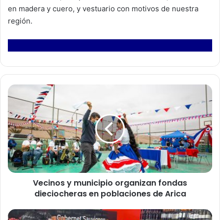
en madera y cuero, y vestuario con motivos de nuestra
región.
V
e
c
i
n
o
s
y
m
Vecinos y municipio organizan fondas
u
dieciocheras en poblaciones de Arica
n
i
c
S