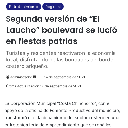
e
T
Entretenimiento
Regional
Segunda versión de “El
b
u
Laucho” boulevard se lució
o
b
en fiestas patrias
o
e
k
Turistas y residentes reactivaron la economía
local, disfrutando de las bondades del borde
costero ariqueño.
administrador
S
14 de septiembre de 2021
e
Última Actualización 14 de septiembre de 2021
n
d
La Corporación Municipal “Costa Chinchorro”, con el
a
apoyo de la oficina de Fomento Productivo del municipio,
n
transformó el estacionamiento del sector costero en una
e
entretenida feria de emprendimiento que se robó las
m