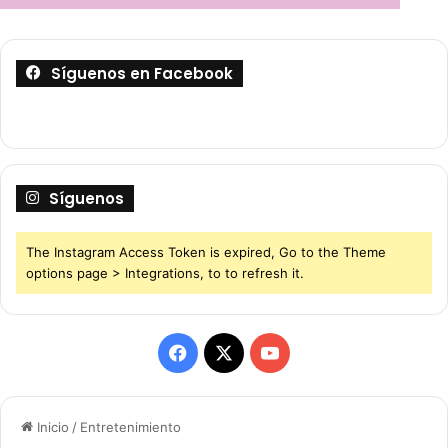
Síguenos en Facebook
Síguenos
The Instagram Access Token is expired, Go to the Theme
options page > Integrations, to to refresh it.
F
X
Y
a
o
Inicio
/
Entretenimiento
c
u