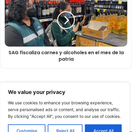
i
A
p
G
i
f
o
i
o
s
r
c
g
a
a
l
n
SAG fiscaliza carnes y alcoholes en el mes de la
i
i
patria
z
z
a
a
c
n
a
f
r
© Copyright 2026, Todos los derechos reservados -
o
n
We value your privacy
n
e
FronteraNorte.cl
d
s
We use cookies to enhance your browsing experience,
Nosotros
a
y
serve personalised ads or content, and analyse our traffic.
s
a
By clicking "Accept All", you consent to our use of cookies.
Facebook
X
YouTube
d
l
i
c
Customise
Reject All
Accept All